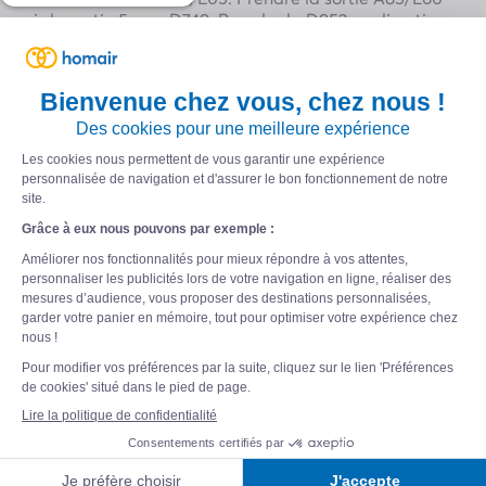
puis la sortie 5 vers D749. Prendre la D952 en direction
de l’Impasse de la Brèche à Varennes-sur-Loire : au
rond-point prendre la troisième sortie sur D749 en
direction de Tours, puis prendre à droite sur Rue de
Tours (D952). Au rond-point, prendre la deuxième
sortie et continuer sur D952, puis prendre à droite sur
Rue de la Brèche. Enfin, tourner à gauche au premier
croisement et continuer sur Impasse de la Brèche.
Notre camping-village se trouve sur la gauche.
En avion :
L’aéroport le plus proche est celui de Tours – Val de
Loire. Il est situé à 70 km du camping-village.
En train :
La gare la plus proche est celle de Saumur Rive -
Droite. Elle se trouve à 7 km du camping le Domaine
de la Brèche.