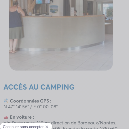
ACCÈS AU CAMPING
Coordonnées GPS :
N 47° 14′ 56″ / E 0° 00′ 08″
En voiture :
Via l’autoroute A10 en direction de Bordeaux/Nantes.
Suivre Orléans sur A10/E05. Prendre la sortie A85/E60